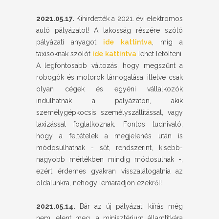
2021.05.17.
Kihirdették a 2021. évi elektromos
autó pályázatot! A lakosság részére szóló
pályázati anyagot
ide kattintva
, míg a
taxisoknak szólót
ide kattintva
lehet letölteni.
A legfontosabb változás, hogy megszűnt a
robogók és motorok támogatása, illetve csak
olyan cégek és egyéni vállalkozók
indulhatnak a pályázaton, akik
személygépkocsis személyszállítással, vagy
taxizással foglalkoznak. Fontos tudnivaló,
hogy a feltételek a megjelenés után is
módosulhatnak - sőt, rendszerint, kisebb-
nagyobb mértékben mindig módosulnak -,
ezért érdemes gyakran visszalátogatnia az
oldalunkra, nehogy lemaradjon ezekről!
2021.05.14.
Bár az új pályázati kiírás még
nem jelent meg, a minisztérium államtitkára