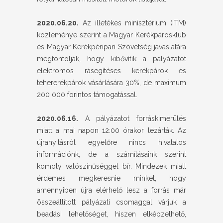
2020.06.20.
Az illetékes minisztérium (ITM)
közleménye szerint a Magyar Kerékpárosklub
és Magyar Kerékpéripari Szövetség javaslatára
megfontolják, hogy kibővítik a pályázatot
elektromos rásegítéses kerékpárok és
tehererékpárok vásárlására 30%, de maximum
200 000 forintos támogatással.
2020.06.16.
A pályázatot forráskimerülés
miatt a mai napon 12:00 órakor lezárták. Az
újranyitásról egyelőre nincs hivatalos
információnk, de a számításaink szerint
komoly valószínűséggel bír. Mindezek miatt
érdemes megkeresnie minket, hogy
amennyiben újra elérhető lesz a forrás már
összeállított pályázati csomaggal várjuk a
beadási lehetőséget, hiszen elképzelhető,