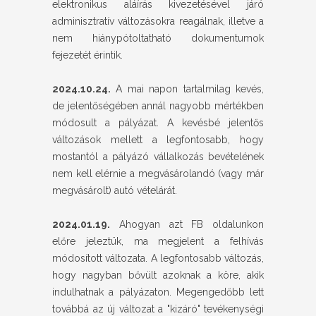
elektronikus aláírás kivezetésével járó
adminisztratív változásokra reagálnak, illetve a
nem hiánypótoltatható dokumentumok
fejezetét érintik.
2024.10.24.
A mai napon tartalmilag kevés,
de jelentőségében annál nagyobb mértékben
módosult a pályázat. A kevésbé jelentős
változások mellett a legfontosabb, hogy
mostantól a pályázó vállalkozás bevételének
nem kell elérnie a megvásárolandó (vagy már
megvásárolt) autó vételárát.
2024.01.19.
Ahogyan azt FB oldalunkon
előre jeleztük, ma megjelent a felhívás
módosított változata. A legfontosabb változás,
hogy nagyban bővült azoknak a köre, akik
indulhatnak a pályázaton. Megengedőbb lett
továbbá az új változat a "kizáró" tevékenységi