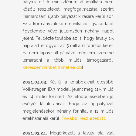
pályázatot! A minisztérium államtitkára nem
közölt részleteket, megfogalmazása szerint
"hamarosan" újabb pályázat kiírására kerül sor.
Ez a kormányzati kommunikációs gyakorlatot
figyelembe véve jellemzően néhány napot
jelent. Felidézte továbbá az is, hogy tavaly 1,5
nap alatt elfogyott az 5 milliárd forintos keret.
Ha nem tapasztalt pályázó mégsem szeretne
lemaradni a több milliós támogatásról,
keressen minket minél előbb
!
2021.04.03.
Két új, a korábbiaknál olcsóbb
Volkswagen ID.3 modell jelent meg 11,5 millió
és 14 millió forintért. Az előbbi esetében jó
esélyét látjuk annak, hogy az új pályázat
megjelenésekor néhány forinttal a 11 milliós
értékhatár alá kerül.
További részletek itt.
2021.03.24.
Megérkezett a tavaly óta várt