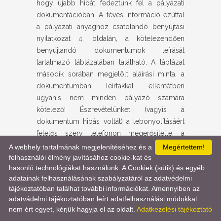
hogy újabb hibát fedeztünk fel a pályázati
dokumentációban. A téves információ ezúttal
a pályázati anyaghoz csatolandó benyújtási
nyilatkozat 4. oldalán, a kötelezendően
benyújtandó dokumentumok leírását
tartalmazó táblázatában található. A táblázat
második sorában megjelölt aláírási minta, a
dokumentumban leírtakkal ellentétben
ugyanis nem minden pályázó számára
kötelező! Észrevételünket (vagyis a
dokumentum hibás voltát) a lebonyolításáért
felelős szerv telefonon megerősítette, a
formális visszaigazolás folyamatban van.
A webhely tartalmának megjelenítéséhez és a
Megértettem!
felhasználói élmény javításához cookie-kat és
hasonló technológiákat használunk. A Cookiek (sütik) és egyéb
2016.11.07.
Honlapunkon mától elérhető a
adatainak felhasználásának szabályzatáról az adatvédelmi
2016. novemberben választható típusok
tájékoztatóban találhat további információkat. Amennyiben az
hivatalos listája.
adatvádelmi tájékoztatóban leírt adatfelhasználási módokkal
nem ért egyet, kérjük hagyja el az oldalt.
Adatkezelési tájékoztató
2016.11.04.
Dedikált típuslistát tartalmazó