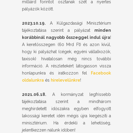
milliárd forintot osztanak szét a nyertes
pályázók között.
2023.10.19.
A Külgazdasági Minisztérium
tájékoztatása szerint a pályázat
minden
korábbinál nagyobb összeggel indul újra
!
A keretösszegen (60 Mrd Ft) és azon kívül,
hogy ki pályázhat (cégek, egyéni vállalkozók,
taxisok) hivatalosan még nincs további
információ. A részletekért látogasson vissza
honlapunkra és iratkozzon fel
Facebook
oldalunkra
és
hirelevelünkre
!
2021.06.18.
A kormányzat legfrissebb
tájékoztatása szerint a mindhárom
meghirdetett időszakra egyben elfogyott
lakossági keretet idén mégis újra kiegészíti a
minisztérium. Ha érdekli a lehetőség,
jelentkezzen nálunk időben!