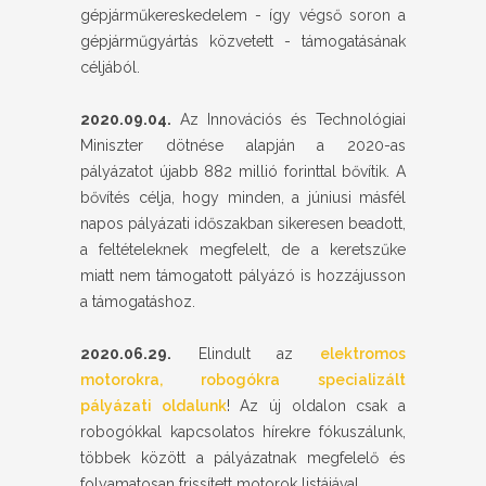
gépjárműkereskedelem - így végső soron a
gépjárműgyártás közvetett - támogatásának
céljából.
2020.09.04.
Az Innovációs és Technológiai
Miniszter dötnése alapján a 2020-as
pályázatot újabb 882 millió forinttal bővítik. A
bővítés célja, hogy minden, a júniusi másfél
napos pályázati időszakban sikeresen beadott,
a feltételeknek megfelelt, de a keretszűke
miatt nem támogatott pályázó is hozzájusson
a támogatáshoz.
2020.06.29.
Elindult az
elektromos
motorokra, robogókra specializált
pályázati oldalunk
! Az új oldalon csak a
robogókkal kapcsolatos hírekre fókuszálunk,
többek között a pályázatnak megfelelő és
folyamatosan frissített motorok listájával.