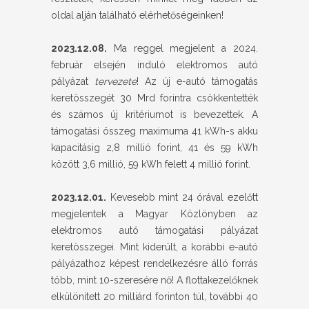
oldal alján található elérhetőségeinken!
2023.12.08.
Ma reggel megjelent a 2024.
február elsején induló elektromos autó
pályázat
tervezete
! Az új e-autó támogatás
keretösszegét 30 Mrd forintra csökkentették
és számos új kritériumot is bevezettek. A
támogatási összeg maximuma 41 kWh-s akku
kapacitásig 2,8 millió forint, 41 és 59 kWh
között 3,6 millió, 59 kWh felett 4 millió forint.
2023.12.01.
Kevesebb mint 24 órával ezelőtt
megjelentek a Magyar Közlönyben az
elektromos autó támogatási pályázat
keretösszegei. Mint kiderült, a korábbi e-autó
pályázathoz képest rendelkezésre álló forrás
több, mint 10-szeresére nő! A flottakezelőknek
elkülönített 20 milliárd forinton túl, további 40