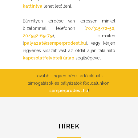
kattintva
lehet letölteni.
Bármilyen kérdése van keressen minket
bizalommal telefonon (
70/315-72-50
,
20/932-69-79
), e-mailen
(
palyazat@semperprodest.hu
), vagy kérjen
ingyenes visszahívást az oldal alján található
kapcsolatfelvételi űrlap
segítségével.
További, ingyen pénzt adó aktuális
támogatások és pályázatok főoldalunkon:
semperprodest.hu
!
HÍREK