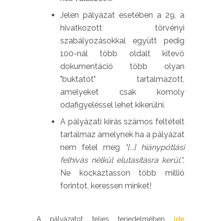
Jelen pályázat esetében a 29, a
hivatkozott törvényi
szabályozásokkal együtt pedig
100-nál több oldalt kitevő
dokumentáció több olyan
"buktatót" tartalmazott,
amelyeket csak komoly
odafigyeléssel lehet kikerülni.
A pályázati kiírás számos feltételt
tartalmaz amelynek ha a pályázat
nem felel meg
"[...] hiánypótlási
felhívás nélkül elutasításra kerül."
.
Ne kockáztasson több millió
forintot, keressen minket!
A pályázatot teljes terjedelmében
ide