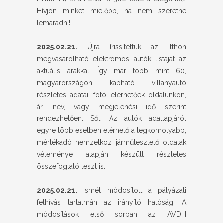
Hívjon minket mielőbb, ha nem szeretne
lemaradni!
2025.02.21.
Újra frissítettük az itthon
megvásárolható elektromos autók listáját az
aktuális árakkal. Így már több mint 60,
magyarországon kapható villanyautó
részletes adatai, fotói elérhetőek oldalunkon,
ár, név, vagy megjelenési idő szerint
rendezhetően. Sőt! Az autók adatlapjáról
egyre több esetben elérhető a legkomolyabb,
mértékadó nemzetközi járműtesztelő oldalak
véleménye alapján készült részletes
összefoglaló teszt is.
2025.02.21.
Ismét módosított a pályázati
felhívás tartalmán az irányító hatóság. A
módosítások első sorban az AVDH