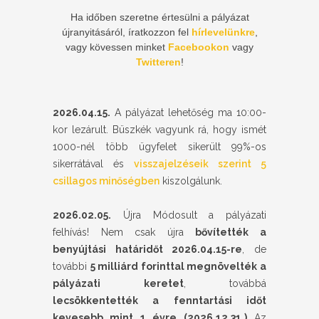
Ha időben szeretne értesülni a pályázat
újranyitásáról, íratkozzon fel
hírlevelünkre
,
vagy kövessen minket
Facebookon
vagy
Twitteren
!
2026.04.15.
A pályázat lehetőség ma 10:00-
kor lezárult. Büszkék vagyunk rá, hogy ismét
1000-nél több ügyfelet sikerült 99%-os
sikerrátával és
visszajelzéseik szerint 5
csillagos minőségben
kiszolgálunk.
2026.02.05.
Újra Módosult a pályázati
felhívás! Nem csak újra
bővítették a
benyújtási határidőt 2026.04.15-re
, de
további
5 milliárd forinttal megnövelték a
pályázati keretet
, továbbá
lecsökkentették a fenntartási időt
kevesebb mint 1 évre (2026.12.31.)
Az