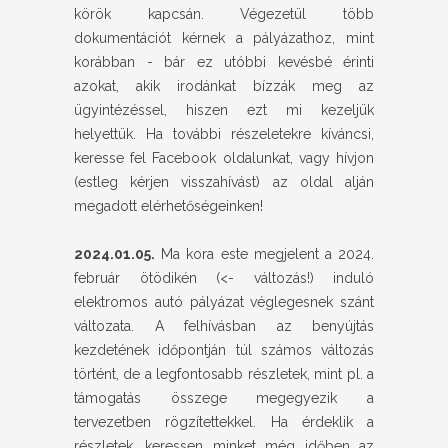
körök kapcsán. Végezetül több
dokumentációt kérnek a pályázathoz, mint
korábban - bár ez utóbbi kevésbé érinti
azokat, akik irodánkat bízzák meg az
ügyintézéssel, hiszen ezt mi kezeljük
helyettük. Ha további részeletekre kíváncsi,
keresse fel Facebook oldalunkat, vagy hívjon
(estleg kérjen visszahívást) az oldal alján
megadott elérhetőségeinken!
2024.01.05.
Ma kora este megjelent a 2024.
február ötödikén (<- változás!) induló
elektromos autó pályázat véglegesnek szánt
változata. A felhívásban az benyújtás
kezdetének időpontján túl számos változás
történt, de a legfontosabb részletek, mint pl. a
támogatás összege megegyezik a
tervezetben rögzítettekkel. Ha érdeklik a
részletek, keressen minket még időben az