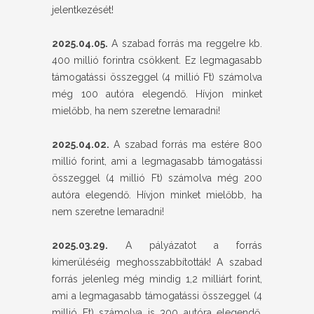
jelentkezését!
2025.04.05.
A szabad forrás ma reggelre kb.
400 millió forintra csökkent. Ez legmagasabb
támogatássi összeggel (4 millió Ft) számolva
még 100 autóra elegendő. Hívjon minket
mielőbb, ha nem szeretne lemaradni!
2025.04.02.
A szabad forrás ma estére 800
millió forint, ami a legmagasabb támogatássi
összeggel (4 millió Ft) számolva még 200
autóra elegendő. Hívjon minket mielőbb, ha
nem szeretne lemaradni!
2025.03.29.
A pályázatot a forrás
kimerüléséig meghosszabbították! A szabad
forrás jelenleg még mindig 1,2 milliárt forint,
ami a legmagasabb támogatássi összeggel (4
millió Ft) számolva is 300 autóra elegendő.