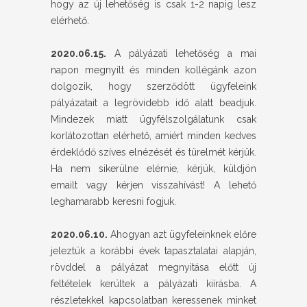
hogy az új lehetőség is csak 1-2 napig lesz
elérhető.
2020.06.15.
A pályázati lehetőség a mai
napon megnyílt és minden kollégánk azon
dolgozik, hogy szerződött ügyfeleink
pályázatait a legrövidebb idő alatt beadjuk.
Mindezek miatt ügyfélszolgálatunk csak
korlátozottan elérhető, amiért minden kedves
érdeklődő szíves elnézését és türelmét kérjük.
Ha nem sikerülne elérnie, kérjük, küldjön
emailt vagy kérjen visszahívást! A lehető
leghamarabb keresni fogjuk.
2020.06.10.
Ahogyan azt ügyfeleinknek előre
jeleztük a korábbi évek tapasztalatai alapján,
rövddel a pályázat megnyitása előtt új
feltételek kerültek a pályázati kiírásba. A
részletekkel kapcsolatban keressenek minket