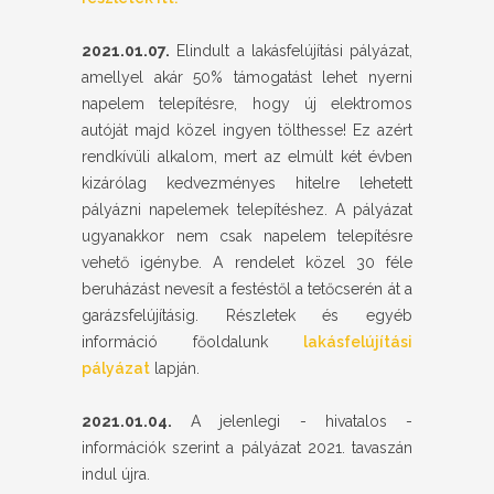
2021.01.07.
Elindult a lakásfelújítási pályázat,
amellyel akár 50% támogatást lehet nyerni
napelem telepítésre, hogy új elektromos
autóját majd közel ingyen tölthesse! Ez azért
rendkívüli alkalom, mert az elmúlt két évben
kizárólag kedvezményes hitelre lehetett
pályázni napelemek telepítéshez. A pályázat
ugyanakkor nem csak napelem telepítésre
vehető igénybe. A rendelet közel 30 féle
beruházást nevesít a festéstől a tetőcserén át a
garázsfelújításig. Részletek és egyéb
információ főoldalunk
lakásfelújítási
pályázat
lapján.
2021.01.04.
A jelenlegi - hivatalos -
információk szerint a pályázat 2021. tavaszán
indul újra.