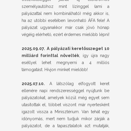
személyautóhoz mint lízinggel (ami a
pályázattal nem kombinálható) még akkor is,
ha az utóbbi esetében levonható ÁFA fele! A
pályázat ugyanakkor már csak jövő hónap
végéig elérhető, ezért érdemes mielőbb lépni!
2025.09.07.
A pályázati keretösszeget 10
milliárd forinttal növelték
, így újra nagy
eséllyel lehet megnyerni a 4 milliós
támogatást. Hívjon minket mielőbb!
2025.07.10.
A látszólag elfogyott keret
ellenére napi rendszerességgel nyújtunk be
pályázatokat, amelyek közül még egyet sem
utasítottak el, többet viszont már nyertesként
igazolt vissza a Minisztérium. Van tehát egy
időnyomás, mert nem tudjuk mikor zárják a
pályázatot, de a tapasztalatok azt mutatják,