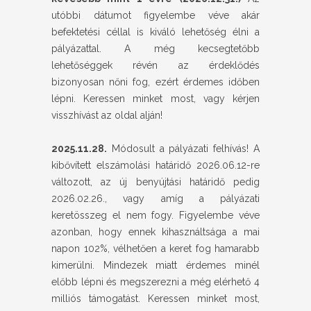
utóbbi dátumot figyelembe véve akár
befektetési céllal is kiváló lehetőség élni a
pályázattal. A még kecsegtetőbb
lehetőséggek révén az érdeklődés
bizonyosan nőni fog, ezért érdemes időben
lépni. Keressen minket most, vagy kérjen
visszhívást az oldal alján!
2025.11.28.
Módosult a pályázati felhívás! A
kibővített elszámolási határidő 2026.06.12-re
változott, az új benyújtási határidő pedig
2026.02.26., vagy amíg a pályázati
keretösszeg el nem fogy. Figyelembe véve
azonban, hogy ennek kihasználtsága a mai
napon 102%, vélhetően a keret fog hamarabb
kimerülni. Mindezek miatt érdemes minél
előbb lépni és megszerezni a még elérhető 4
milliós támogatást. Keressen minket most,