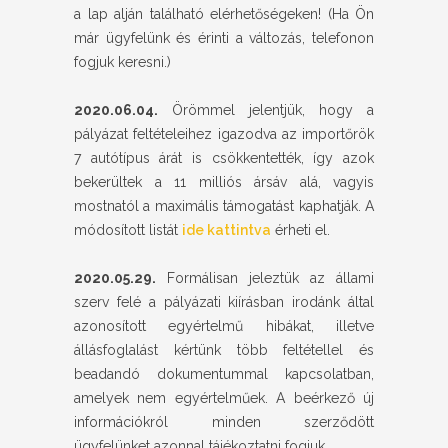
a lap alján található elérhetőségeken! (Ha Ön
már ügyfelünk és érinti a változás, telefonon
fogjuk keresni.)
2020.06.04.
Örömmel jelentjük, hogy a
pályázat feltételeihez igazodva az importőrök
7 autótípus árát is csökkentették, így azok
bekerültek a 11 milliós ársáv alá, vagyis
mostnatól a maximális támogatást kaphatják. A
módosított listát
ide kattintva
érheti el.
2020.05.29.
Formálisan jeleztük az állami
szerv felé a pályázati kiírásban irodánk által
azonosított egyértelmű hibákat, illetve
állásfoglalást kértünk több feltétellel és
beadandó dokumentummal kapcsolatban,
amelyek nem egyértelműek. A beérkező új
információkról minden szerződött
ügyfelünket azonnal tájékoztatni fogjuk.