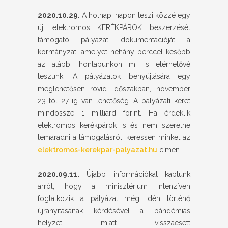
2020.10.29.
A holnapi napon teszi közzé egy
új, elektromos KERÉKPÁROK beszerzését
támogató pályázat dokumentációját a
kormányzat, amelyet néhány perccel később
az alábbi honlapunkon mi is elérhetővé
teszünk! A pályázatok benyújtására egy
meglehetősen rövid időszakban, november
23-tól 27-ig van lehetőség. A pályázati keret
mindössze 1 milliárd forint. Ha érdeklik
elektromos kerékpárok is és nem szeretne
lemaradni a támogatásról, keressen minket az
elektromos-kerekpar-palyazat.hu
címen.
2020.09.11.
Újabb információkat kaptunk
arról, hogy a minisztérium intenzíven
foglalkozik a pályázat még idén történő
újranyitásának kérdésével a pándémiás
helyzet miatt visszaesett