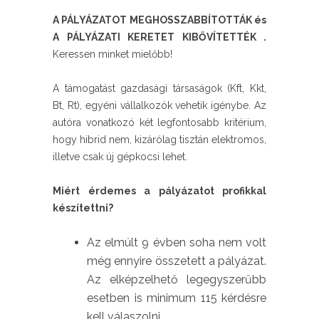
A PÁLYÁZATOT MEGHOSSZABBÍTOTTÁK és
A PÁLYÁZATI KERETET KIBŐVÍTETTÉK .
Keressen minket mielőbb!
A támogatást gazdasági társaságok (Kft, Kkt,
Bt, Rt), egyéni vállalkozók vehetik igénybe. Az
autóra vonatkozó két legfontosabb kritérium,
hogy hibrid nem, kizárólag tisztán elektromos,
illetve csak új gépkocsi lehet.
Miért érdemes a pályázatot profikkal
készítettni?
Az elmúlt 9 évben soha nem volt
még ennyire összetett a pályázat.
Az elképzelhető legegyszerűbb
esetben is minimum 115 kérdésre
kell válaszolni.