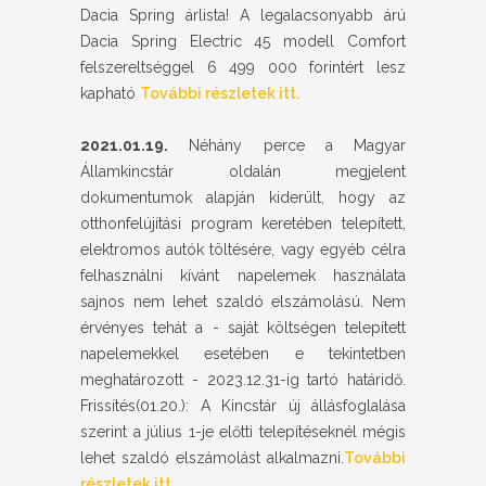
Dacia Spring árlista! A legalacsonyabb árú
Dacia Spring Electric 45 modell Comfort
felszereltséggel 6 499 000 forintért lesz
kapható
További részletek itt.
2021.01.19.
Néhány perce a Magyar
Államkincstár oldalán megjelent
dokumentumok alapján kiderült, hogy az
otthonfelújítási program keretében telepített,
elektromos autók töltésére, vagy egyéb célra
felhasználni kívánt napelemek használata
sajnos nem lehet szaldó elszámolású. Nem
érvényes tehát a - saját költségen telepített
napelemekkel esetében e tekintetben
meghatározott - 2023.12.31-ig tartó határidő.
Frissítés(01.20.): A Kincstár új állásfoglalása
szerint a július 1-je előtti telepítéseknél mégis
lehet szaldó elszámolást alkalmazni.
További
részletek itt.