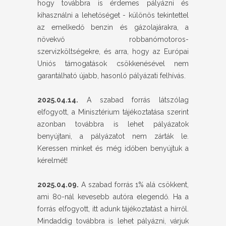
hogy továbbra is érdemes pályázni és
kihasználni a lehetőséget - különös tekintettel
az emelkedő benzin és gázolajárakra, a
növekvő robbanómotoros-
szervizköltségekre, és arra, hogy az Európai
Uniós támogatások csökkenésével nem
garantálható újabb, hasonló pályázati felhívás.
2025.04.14.
A szabad forrás látszólag
elfogyott, a Minisztérium tájékoztatása szerint
azonban továbbra is lehet pályázatok
benyújtani, a pályázatot nem zárták le.
Keressen minket és még időben benyújtuk a
kérelmét!
2025.04.09.
A szabad forrás 1% alá csökkent,
ami 80-nál kevesebb autóra elegendő. Ha a
forrás elfogyott, itt adunk tájékoztatást a hírről.
Mindaddig továbbra is lehet pályázni, várjuk