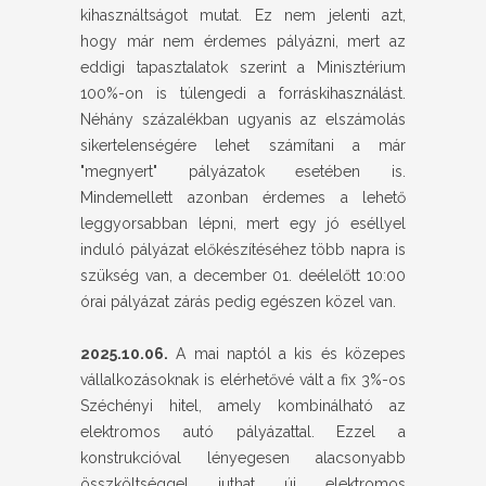
kihasználtságot mutat. Ez nem jelenti azt,
hogy már nem érdemes pályázni, mert az
eddigi tapasztalatok szerint a Minisztérium
100%-on is túlengedi a forráskihasználást.
Néhány százalékban ugyanis az elszámolás
sikertelenségére lehet számítani a már
"megnyert" pályázatok esetében is.
Mindemellett azonban érdemes a lehető
leggyorsabban lépni, mert egy jó eséllyel
induló pályázat előkészítéséhez több napra is
szükség van, a december 01. deélelőtt 10:00
órai pályázat zárás pedig egészen közel van.
2025.10.06.
A mai naptól a kis és közepes
vállalkozásoknak is elérhetővé vált a fix 3%-os
Széchényi hitel, amely kombinálható az
elektromos autó pályázattal. Ezzel a
konstrukcióval lényegesen alacsonyabb
összköltséggel juthat új elektromos