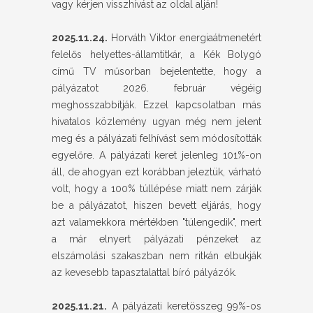
vagy kérjen visszhívást az oldal alján!
2025.11.24.
Horváth Viktor energiaátmenetért
felelős helyettes-államtitkár, a Kék Bolygó
című TV műsorban bejelentette, hogy a
pályázatot 2026. február végéig
meghosszabbítják. Ezzel kapcsolatban más
hivatalos közlemény ugyan még nem jelent
meg és a pályázati felhívást sem módosították
egyelőre. A pályázati keret jelenleg 101%-on
áll, de ahogyan ezt korábban jeleztük, várható
volt, hogy a 100% túllépése miatt nem zárják
be a pályázatot, hiszen bevett eljárás, hogy
azt valamekkora mértékben "túlengedik", mert
a már elnyert pályázati pénzeket az
elszámolási szakaszban nem ritkán elbukják
az kevesebb tapasztalattal bíró pályázók.
2025.11.21.
A pályázati keretösszeg 99%-os