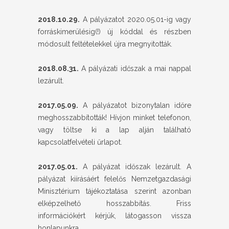
2018.10.29.
A pályázatot 2020.05.01-ig vagy
forráskimerülésig(!) új kóddal és részben
módosult feltételekkel újra megnyitották.
2018.08.31.
A pályázati időszak a mai nappal
lezárult.
2017.05.09.
A pályázatot bizonytalan időre
meghosszabbították! Hívjon minket telefonon,
vagy töltse ki a lap alján található
kapcsolatfelvételi űrlapot.
2017.05.01.
A pályázat időszak lezárult. A
pályázat kiírásáért felelős Nemzetgazdasági
Minisztérium tájékoztatása szerint azonban
elképzelhető hosszabbítás. Friss
információkért kérjük, látogasson vissza
honlapunkra.