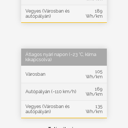
Vegyes (Városban és
189
autópályán)
Wh/km
Átlagos nyári napon (~23 °C, klíma
kikapcsolva)
105
Városban
Wh/km
169
Autópályán (~110 km/h)
Wh/km
Vegyes (Városban és
135
autópályán)
Wh/km