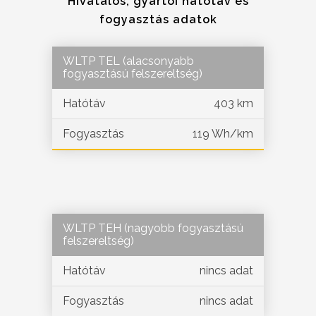
Hivatalos, gyártói hatótáv és
fogyasztás adatok
WLTP TEL (alacsonyabb
fogyasztású felszereltség)
Hatótáv
403 km
Fogyasztás
119 Wh/km
WLTP TEH (nagyobb fogyasztású
felszereltség)
Hatótáv
nincs adat
Fogyasztás
nincs adat