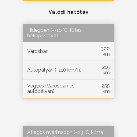
Valódi hatótáv
Hidegben (~-10 °C, fűtés
bekapcsolva)
300
Városban
km
215
Autópályán (~110 km/h)
km
Vegyes (Városban és
255
autópályán)
km
Átlagos nyári napon (~23 °C, klíma