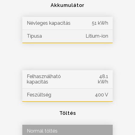
Akkumulátor
Névleges kapacitás
51 kWh
Típusa
Lítium-ion
Felhasználható
48.1
kapacitás
kWh
Feszültség
400 V
Töltés
Normál töltés