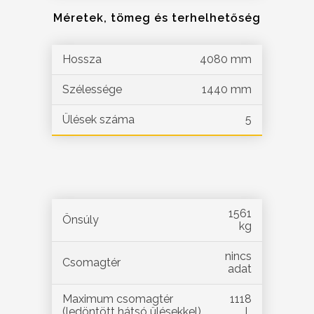
Méretek, tömeg és terhelhetőség
Hossza
4080 mm
Szélessége
1440 mm
Ülések száma
5
1561
Önsúly
kg
nincs
Csomagtér
adat
Maximum csomagtér
1118
(ledöntött hátsó ülésekkel)
L