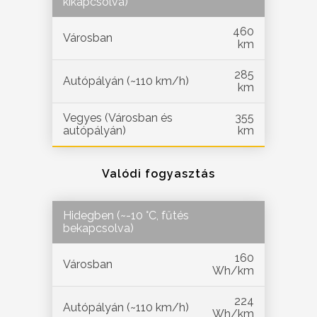
kikapcsolva)
460
Városban
km
285
Autópályán (~110 km/h)
km
Vegyes (Városban és
355
autópályán)
km
Valódi fogyasztás
Hidegben (~-10 °C, fűtés
bekapcsolva)
160
Városban
Wh/km
224
Autópályán (~110 km/h)
Wh/km