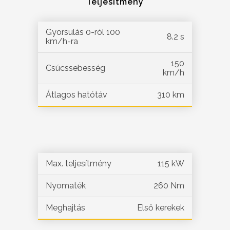
Teljesítmény
Gyorsulás 0-ról 100
8.2 s
km/h-ra
150
Csúcssebesség
km/h
Átlagos hatótáv
310 km
Max. teljesítmény
115 kW
Nyomaték
260 Nm
Meghajtás
Első kerekek