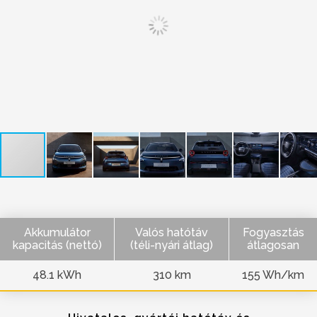
Akkumulátor
Valós hatótáv
Fogyasztás
kapacitás (nettó)
(téli-nyári átlag)
átlagosan
48.1 kWh
310 km
155 Wh/km