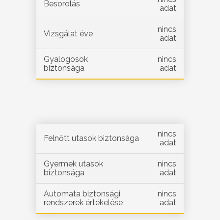
Besorolás
adat
nincs
Vizsgálat éve
adat
Gyalogosok
nincs
biztonsága
adat
nincs
Felnőtt utasok biztonsága
adat
Gyermek utasok
nincs
biztonsága
adat
Automata biztonsági
nincs
rendszerek értékelése
adat