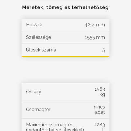
Méretek, tömeg és terhelhetőség
Hossza
4214 mm
Szélessége
1555 mm
Ülések száma
5
1563
Önsúly
kg
nincs
Csomagtér
adat
Maximum csomagtér
1283
(ledöntött hátsó ülésekkel)
L