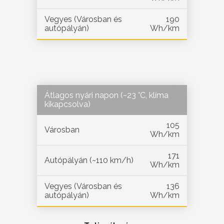
Vegyes (Városban és
190
autópályán)
Wh/km
Átlagos nyári napon (~23 °C, klíma
kikapcsolva)
105
Városban
Wh/km
171
Autópályán (~110 km/h)
Wh/km
Vegyes (Városban és
136
autópályán)
Wh/km