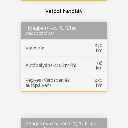
Valódi hatótáv
Hidegben (~-10 °C, fűtés
bekapcsolva)
270
Városban
km
195
Autópályán (~110 km/h)
km
Vegyes (Városban és
230
autópályán)
km
Átlagos nyári napon (~23 °C, klíma