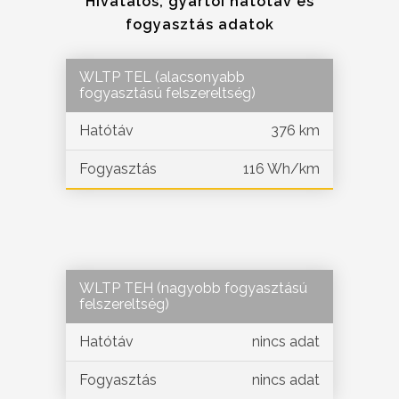
Hivatalos, gyártói hatótáv és
fogyasztás adatok
WLTP TEL (alacsonyabb
fogyasztású felszereltség)
Hatótáv
376 km
Fogyasztás
116 Wh/km
WLTP TEH (nagyobb fogyasztású
felszereltség)
Hatótáv
nincs adat
Fogyasztás
nincs adat