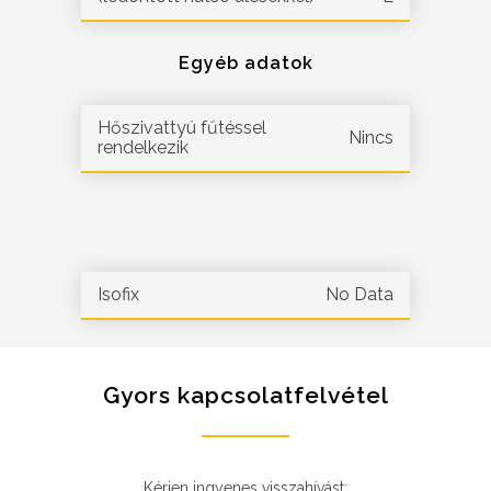
Egyéb adatok
Hőszivattyú fűtéssel
Nincs
rendelkezik
Isofix
No Data
Gyors kapcsolatfelvétel
Kérjen ingyenes visszahívást: