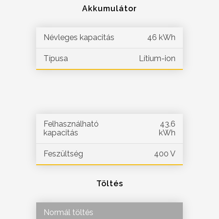
Akkumulátor
Névleges kapacitás
46 kWh
Típusa
Lítium-ion
Felhasználható
43.6
kapacitás
kWh
Feszültség
400 V
Töltés
Normál töltés