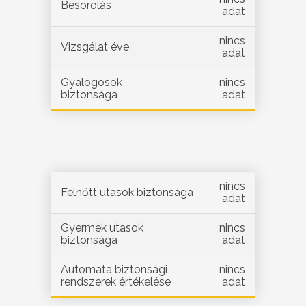
Besorolás
adat
nincs
Vizsgálat éve
adat
Gyalogosok
nincs
biztonsága
adat
nincs
Felnőtt utasok biztonsága
adat
Gyermek utasok
nincs
biztonsága
adat
Automata biztonsági
nincs
rendszerek értékelése
adat