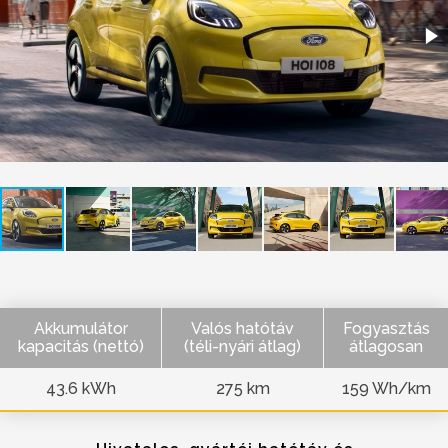
Akkumulátor
Valós hatótáv
Fogyasztás
kapacitás (nettó)
(téli-nyári átlag)
átlagosan
43.6 kWh
275 km
159 Wh/km