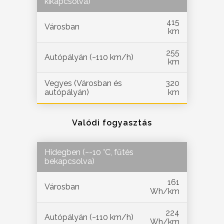
kikapcsolva)
415
Városban
km
255
Autópályán (~110 km/h)
km
Vegyes (Városban és
320
autópályán)
km
Valódi fogyasztás
Hidegben (~-10 °C, fűtés
bekapcsolva)
161
Városban
Wh/km
224
Autópályán (~110 km/h)
Wh/km