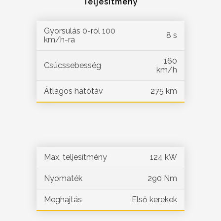
Teljesítmény
Gyorsulás 0-ról 100
8 s
km/h-ra
160
Csúcssebesség
km/h
Átlagos hatótáv
275 km
Max. teljesítmény
124 kW
Nyomaték
290 Nm
Meghajtás
Első kerekek