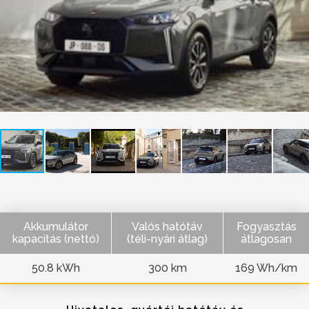
Akkumulátor
Valós hatótáv
Fogyasztás
kapacitás (nettó)
(téli-nyári átlag)
átlagosan
50.8 kWh
300 km
169 Wh/km