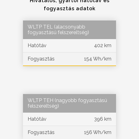
Hivatalos, gyártói hatótáv és
fogyasztás adatok
WLTP TEL (alacsonyabb
fogyasztású felszereltség)
Hatótáv
402 km
Fogyasztás
154 Wh/km
WLTP TEH (nagyobb fogyasztású
felszereltség)
Hatótáv
396 km
Fogyasztás
156 Wh/km