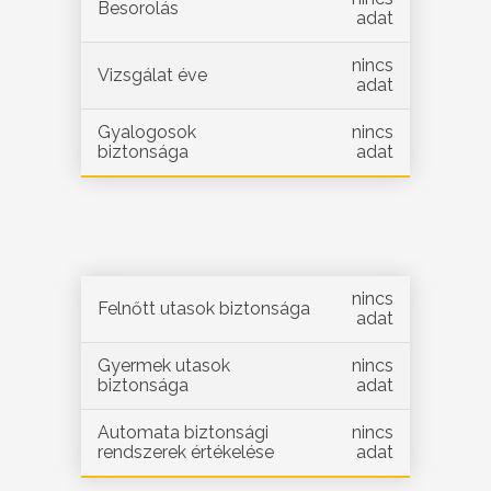
Besorolás
adat
nincs
Vizsgálat éve
adat
Gyalogosok
nincs
biztonsága
adat
nincs
Felnőtt utasok biztonsága
adat
Gyermek utasok
nincs
biztonsága
adat
Automata biztonsági
nincs
rendszerek értékelése
adat