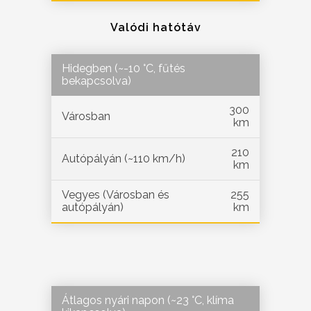
Valódi hatótáv
Hidegben (~-10 °C, fűtés
bekapcsolva)
300
Városban
km
210
Autópályán (~110 km/h)
km
Vegyes (Városban és
255
autópályán)
km
Átlagos nyári napon (~23 °C, klíma