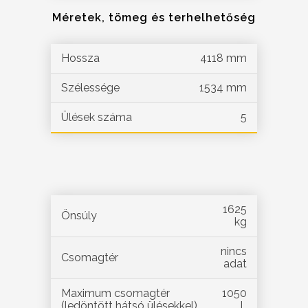
Méretek, tömeg és terhelhetőség
Hossza
4118 mm
Szélessége
1534 mm
Ülések száma
5
1625
Önsúly
kg
nincs
Csomagtér
adat
Maximum csomagtér
1050
(ledöntött hátsó ülésekkel)
L