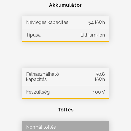
Akkumulátor
Névleges kapacitás
54 kWh
Típusa
Lithium-ion
Felhasználható
50.8
kapacitás
kWh
Feszültség
400 V
Töltés
Normál töltés