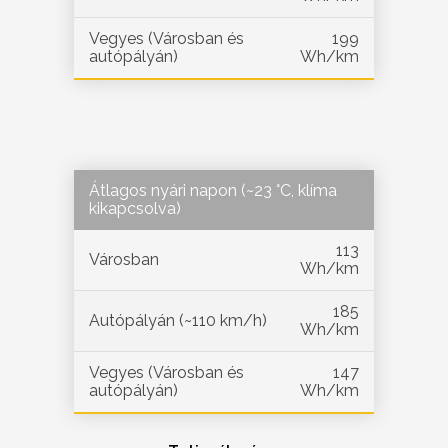
Vegyes (Városban és
199
autópályán)
Wh/km
Átlagos nyári napon (~23 °C, klíma
kikapcsolva)
113
Városban
Wh/km
185
Autópályán (~110 km/h)
Wh/km
Vegyes (Városban és
147
autópályán)
Wh/km