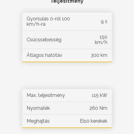
Teljesítmény
Gyorsulás 0-ról 100
9 s
km/h-ra
150
Csúcssebesség
km/h
Átlagos hatótáv
300 km
Max. teljesítmény
115 kW
Nyomaték
260 Nm
Meghajtás
Első kerekek