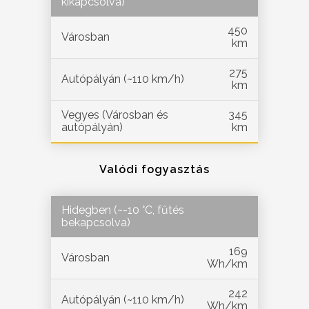
kikapcsolva)
450
Városban
km
275
Autópályán (~110 km/h)
km
Vegyes (Városban és
345
autópályán)
km
Valódi fogyasztás
Hidegben (~-10 °C, fűtés
bekapcsolva)
169
Városban
Wh/km
242
Autópályán (~110 km/h)
Wh/km