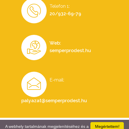
Telefon 1:
20/932-69-79
Web:
semperprodest.hu
E-mail:
palyazat@semperprodest.hu
A webhely tartalmának megjelenítéséhez és a
Megértettem!