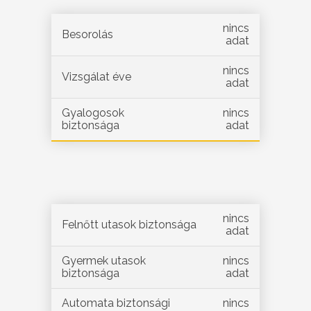
nincs
Besorolás
adat
nincs
Vizsgálat éve
adat
Gyalogosok
nincs
biztonsága
adat
nincs
Felnőtt utasok biztonsága
adat
Gyermek utasok
nincs
biztonsága
adat
Automata biztonsági
nincs