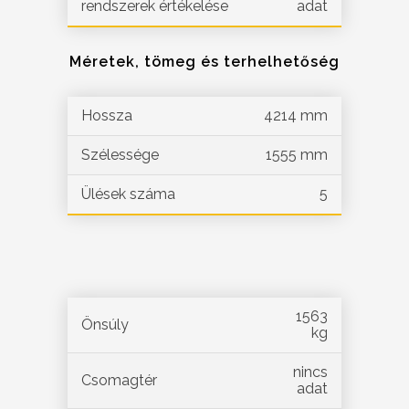
rendszerek értékelése
adat
Méretek, tömeg és terhelhetőség
Hossza
4214 mm
Szélessége
1555 mm
Ülések száma
5
1563
Önsúly
kg
nincs
Csomagtér
adat