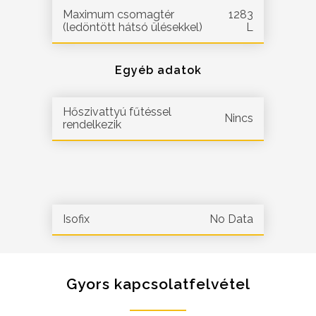
Maximum csomagtér
1283
(ledöntött hátsó ülésekkel)
L
Egyéb adatok
Hőszivattyú fűtéssel
Nincs
rendelkezik
Isofix
No Data
Gyors kapcsolatfelvétel