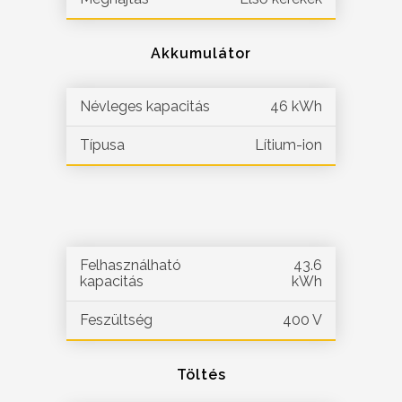
Akkumulátor
Névleges kapacitás
46 kWh
Típusa
Lítium-ion
Felhasználható
43.6
kapacitás
kWh
Feszültség
400 V
Töltés