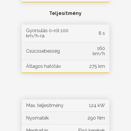
Teljesítmény
Gyorsulás 0-ról 100
8 s
km/h-ra
160
Csúcssebesség
km/h
Átlagos hatótáv
275 km
Max. teljesítmény
124 kW
Nyomaték
290 Nm
Meghajtás
Első kerekek