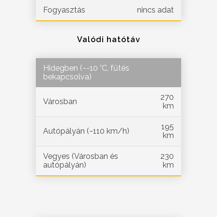
Fogyasztás
nincs adat
Valódi hatótáv
Hidegben (~-10 °C, fűtés
bekapcsolva)
270
Városban
km
195
Autópályán (~110 km/h)
km
Vegyes (Városban és
230
autópályán)
km