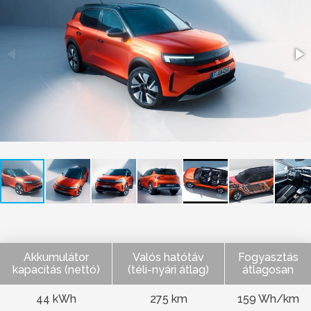
Akkumulátor
Valós hatótáv
Fogyasztás
kapacitás (nettó)
(téli-nyári átlag)
átlagosan
44 kWh
275 km
159 Wh/km