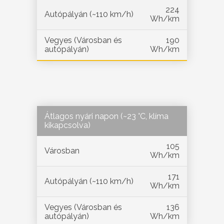
224
Autópályán (~110 km/h)
Wh/km
Vegyes (Városban és
190
autópályán)
Wh/km
Átlagos nyári napon (~23 °C, klíma
kikapcsolva)
105
Városban
Wh/km
171
Autópályán (~110 km/h)
Wh/km
Vegyes (Városban és
136
autópályán)
Wh/km