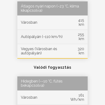
Átlagos nyári napon (~23 °C, klíma
kikapcsolva)
415
Városban
km
255
Autópályán (~110 km/h)
km
Vegyes (Városban és
320
autópályán)
km
Valódi fogyasztás
Hidegben (~-10 °C, fűtés
bekapcsolva)
161
Városban
Wh/km