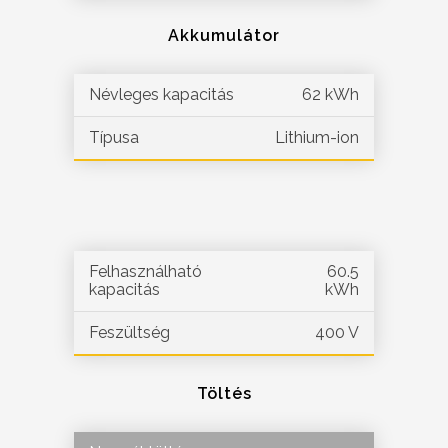
Akkumulátor
Névleges kapacitás
62 kWh
Típusa
Lithium-ion
Felhasználható
60.5
kapacitás
kWh
Feszültség
400 V
Töltés