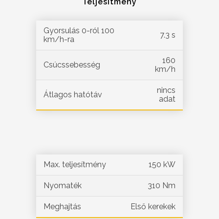
Teljesítmény
Gyorsulás 0-ról 100
7.3 s
km/h-ra
160
Csúcssebesség
km/h
nincs
Átlagos hatótáv
adat
Max. teljesítmény
150 kW
Nyomaték
310 Nm
Meghajtás
Első kerekek