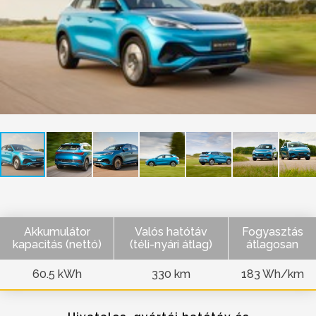
Akkumulátor
Valós hatótáv
Fogyasztás
kapacitás (nettó)
(téli-nyári átlag)
átlagosan
60.5 kWh
330 km
183 Wh/km