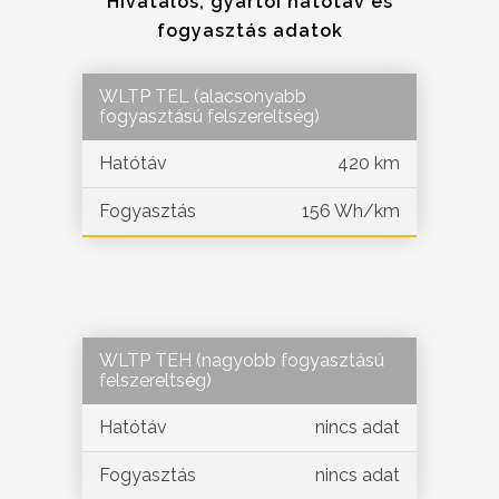
Hivatalos, gyártói hatótáv és
fogyasztás adatok
WLTP TEL (alacsonyabb
fogyasztású felszereltség)
Hatótáv
420 km
Fogyasztás
156 Wh/km
WLTP TEH (nagyobb fogyasztású
felszereltség)
Hatótáv
nincs adat
Fogyasztás
nincs adat