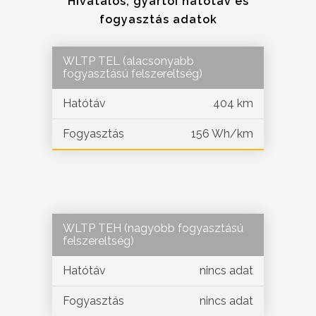
Hivatalos, gyártói hatótáv és
fogyasztás adatok
WLTP TEL (alacsonyabb
fogyasztású felszereltség)
Hatótáv
404 km
Fogyasztás
156 Wh/km
WLTP TEH (nagyobb fogyasztású
felszereltség)
Hatótáv
nincs adat
Fogyasztás
nincs adat