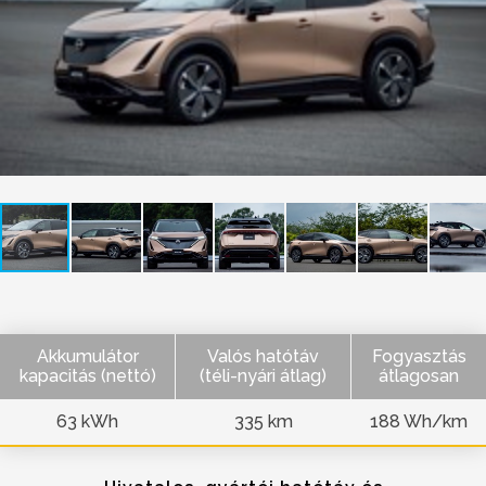
Akkumulátor
Valós hatótáv
Fogyasztás
kapacitás (nettó)
(téli-nyári átlag)
átlagosan
63 kWh
335 km
188 Wh/km