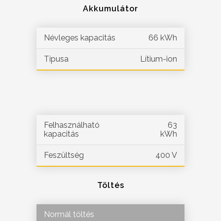
Akkumulátor
Névleges kapacitás
66 kWh
Típusa
Lítium-ion
Felhasználható
63
kapacitás
kWh
Feszültség
400 V
Töltés
Normál töltés