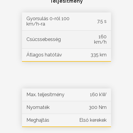
Teljesítmény
Gyorsulás 0-ról 100
7.5 s
km/h-ra
160
Csúcssebesség
km/h
Átlagos hatótáv
335 km
Max. teljesítmény
160 kW
Nyomaték
300 Nm
Meghajtás
Első kerekek