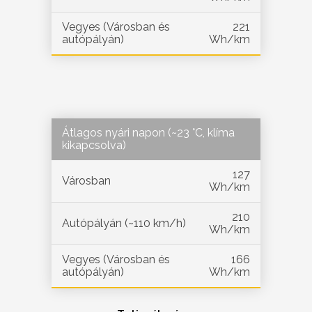
Vegyes (Városban és
221
autópályán)
Wh/km
Átlagos nyári napon (~23 °C, klíma
kikapcsolva)
127
Városban
Wh/km
210
Autópályán (~110 km/h)
Wh/km
Vegyes (Városban és
166
autópályán)
Wh/km