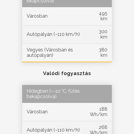
kikapcsolva)
495
Városban
km
300
Autópályán (~110 km/h)
km
Vegyes (Városban és
380
autópályán)
km
Valódi fogyasztás
Hidegben (~-10 °C, fűtés
bekapcsolva)
188
Városban
Wh/km
268
Autópályán (~110 km/h)
Wh/km