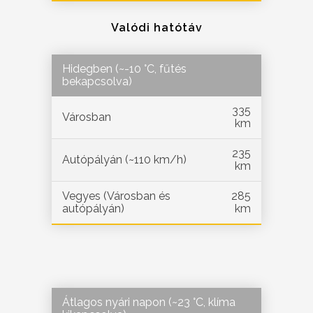
Valódi hatótáv
Hidegben (~-10 °C, fűtés
bekapcsolva)
335
Városban
km
235
Autópályán (~110 km/h)
km
Vegyes (Városban és
285
autópályán)
km
Átlagos nyári napon (~23 °C, klíma