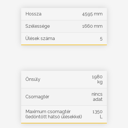
Hossza
4595 mm
Szélessége
1660 mm
Ülések száma
5
1980
Önsúly
kg
nincs
Csomagtér
adat
Maximum csomagtér
1350
(ledöntött hátsó ülésekkel)
L