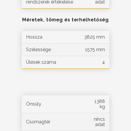
rendszerek értékelése
adat
Méretek, tömeg és terhelhetőség
Hossza
3825 mm
Szélessége
1575 mm
Ülések száma
4
1388
Önsúly
kg
nincs
Csomagtér
adat