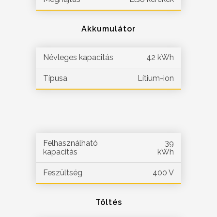
Akkumulátor
Névleges kapacitás
42 kWh
Típusa
Lítium-ion
Felhasználható
39
kapacitás
kWh
Feszültség
400 V
Töltés