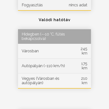
Fogyasztás
nincs adat
Valódi hatótáv
Hidegben (~-10 °C, fűtés
bekapcsolva)
245
Városban
km
175
Autópályán (~110 km/h)
km
Vegyes (Városban és
210
autópályán)
km