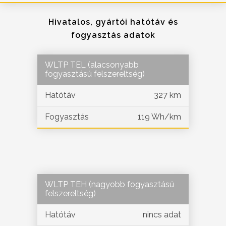
Hivatalos, gyártói hatótáv és
fogyasztás adatok
WLTP TEL (alacsonyabb
fogyasztású felszereltség)
Hatótáv
327 km
Fogyasztás
119 Wh/km
WLTP TEH (nagyobb fogyasztású
felszereltség)
Hatótáv
nincs adat