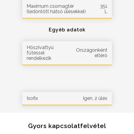
Maximum csomagtér
351
(ledöntött hátsó ülésekkel)
L
Egyéb adatok
Hőszivattyú
Országonként
fűtéssel
eltérő
rendelkezik
Isofix
Igen, 2 ülés
Gyors kapcsolatfelvétel