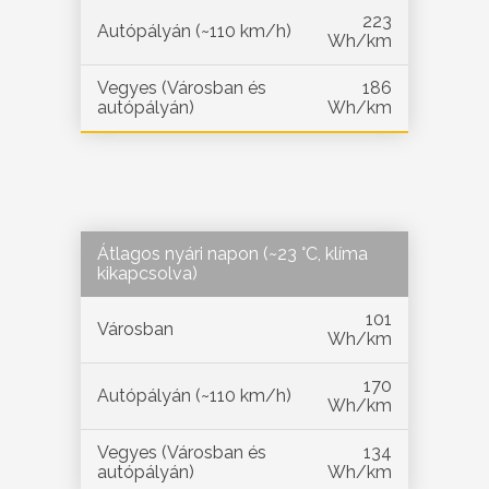
223
Autópályán (~110 km/h)
Wh/km
Vegyes (Városban és
186
autópályán)
Wh/km
Átlagos nyári napon (~23 °C, klíma
kikapcsolva)
101
Városban
Wh/km
170
Autópályán (~110 km/h)
Wh/km
Vegyes (Városban és
134
autópályán)
Wh/km