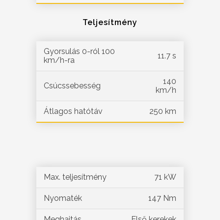
Teljesítmény
Gyorsulás 0-ról 100
11.7 s
km/h-ra
140
Csúcssebesség
km/h
Átlagos hatótáv
250 km
Max. teljesítmény
71 kW
Nyomaték
147 Nm
Meghajtás
Első kerekek