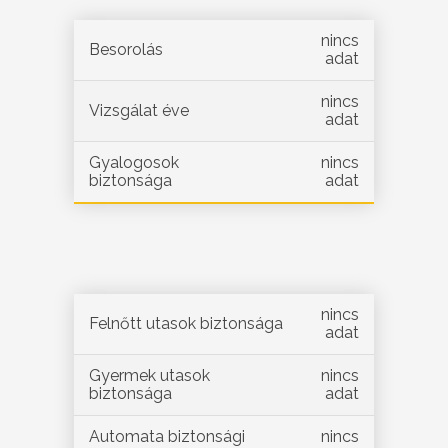
nincs
Besorolás
adat
nincs
Vizsgálat éve
adat
Gyalogosok
nincs
biztonsága
adat
nincs
Felnőtt utasok biztonsága
adat
Gyermek utasok
nincs
biztonsága
adat
Automata biztonsági
nincs