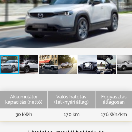
Akkumulátor
Valós hatótáv
Fogyasztás
kapacitás (nettó)
(téli-nyári átlag)
átlagosan
30 kWh
170 km
176 Wh/km