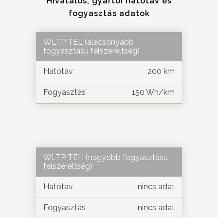
Hivatalos, gyártói hatótáv és
fogyasztás adatok
WLTP TEL (alacsonyabb
fogyasztású felszereltség)
Hatótáv
200 km
Fogyasztás
150 Wh/km
WLTP TEH (nagyobb fogyasztású
felszereltség)
Hatótáv
nincs adat
Fogyasztás
nincs adat