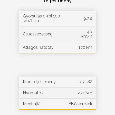
Teljesítmény
Gyorsulás 0-ról 100
9.7 s
km/h-ra
140
Csúcssebesség
km/h
Átlagos hatótáv
170 km
Max. teljesítmény
107 kW
Nyomaték
271 Nm
Meghajtás
Első kerekek