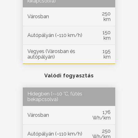
kikapcsolva)
250
Városban
km
150
Autópályán (~110 km/h)
km
Vegyes (Városban és
195
autópályán)
km
Valódi fogyasztás
Hidegben (~-10 °C, fűtés
bekapcsolva)
176
Városban
Wh/km
250
Autópályán (~110 km/h)
Wh/km