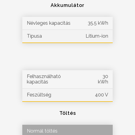
Akkumulátor
Névleges kapacitás
35.5 kWh
Típusa
Lítium-ion
Felhasználható
30
kapacitás
kWh
Feszültség
400 V
Töltés
Normál töltés