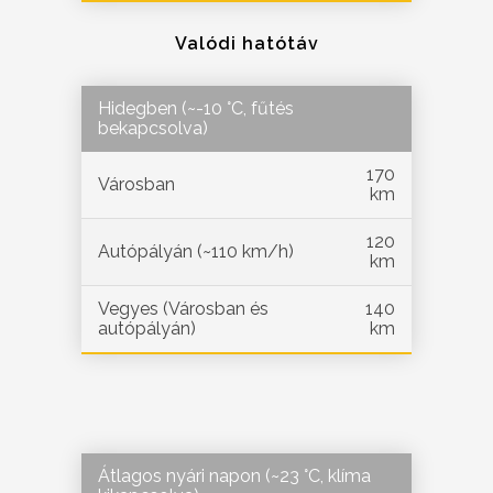
Valódi hatótáv
Hidegben (~-10 °C, fűtés
bekapcsolva)
170
Városban
km
120
Autópályán (~110 km/h)
km
Vegyes (Városban és
140
autópályán)
km
Átlagos nyári napon (~23 °C, klíma