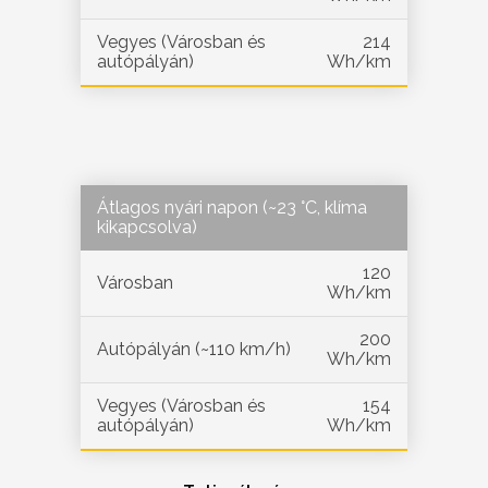
Vegyes (Városban és
214
autópályán)
Wh/km
Átlagos nyári napon (~23 °C, klíma
kikapcsolva)
120
Városban
Wh/km
200
Autópályán (~110 km/h)
Wh/km
Vegyes (Városban és
154
autópályán)
Wh/km