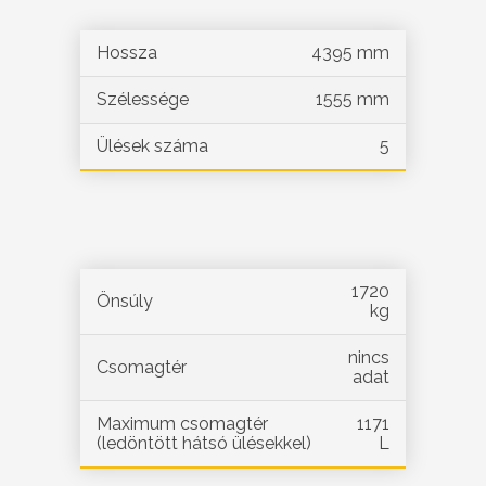
Hossza
4395 mm
Szélessége
1555 mm
Ülések száma
5
1720
Önsúly
kg
nincs
Csomagtér
adat
Maximum csomagtér
1171
(ledöntött hátsó ülésekkel)
L