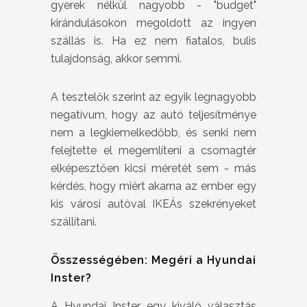
gyerek nélkül nagyobb - "budget"
kirándulásokon megoldott az ingyen
szállás is. Ha ez nem fiatalos, bulis
tulajdonság, akkor semmi.
A tesztelők szerint az egyik legnagyobb
negatívum, hogy az autó teljesítménye
nem a legkiemelkedőbb, és senki nem
felejtette el megemlíteni a csomagtér
elképesztően kicsi méretét sem - más
kérdés, hogy miért akarna az ember egy
kis városi autóval IKEÁs szekrényeket
szállítani.
Összességében: Megéri a Hyundai
Inster?
A Hyundai Inster egy kiváló választás