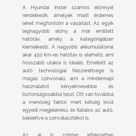
A Hyundai Inster számos előnnyel
rendelkezik, amelyek miatt érdemes
lehet megfontolni a vásárlást. Az egyik
legnagyobb előny a már említett
hatótáv, amely a kategóriájában
kiemelkedő. A nagyobb akkumulátorral
akár 450 km-es hatótáv is elérhető, ami
hosszabb utakra is ideális. Emellett az
autó technológiai felszereltsége is
magas színvonalú, ami a mindennapi
használatot kényelmesebbé és
biztonságosabbá teszi. Ott van továbbá
a menőség faktor, mert kétség kívül
egyedi megjelenésű és fiatalos az autó,
beleértve a színválasztékot is.
Az ár is szinten kifejezetten