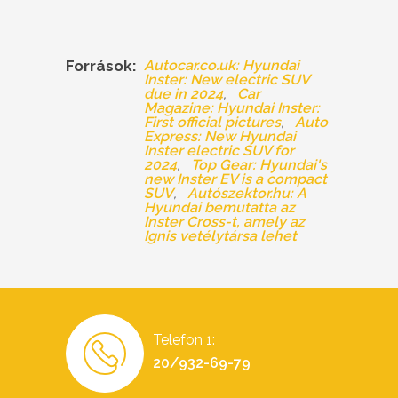
Források:
Autocar.co.uk: Hyundai
Inster: New electric SUV
due in 2024
Car
Magazine: Hyundai Inster:
First official pictures
Auto
Express: New Hyundai
Inster electric SUV for
2024
Top Gear: Hyundai's
new Inster EV is a compact
SUV
Autószektor.hu: A
Hyundai bemutatta az
Inster Cross-t, amely az
Ignis vetélytársa lehet
Telefon 1:
20/932-69-79