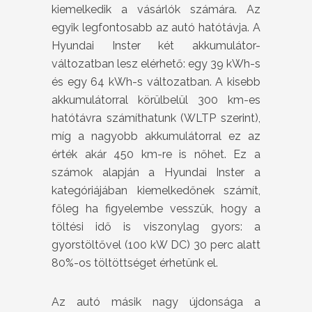
kiemelkedik a vásárlók számára. Az
egyik legfontosabb az autó hatótávja. A
Hyundai Inster két akkumulátor-
változatban lesz elérhető: egy 39 kWh-s
és egy 64 kWh-s változatban. A kisebb
akkumulátorral körülbelül 300 km-es
hatótávra számíthatunk (WLTP szerint),
míg a nagyobb akkumulátorral ez az
érték akár 450 km-re is nőhet. Ez a
számok alapján a Hyundai Inster a
kategóriájában kiemelkedőnek számít,
főleg ha figyelembe vesszük, hogy a
töltési idő is viszonylag gyors: a
gyorstöltővel (100 kW DC) 30 perc alatt
80%-os töltöttséget érhetünk el.
Az autó másik nagy újdonsága a