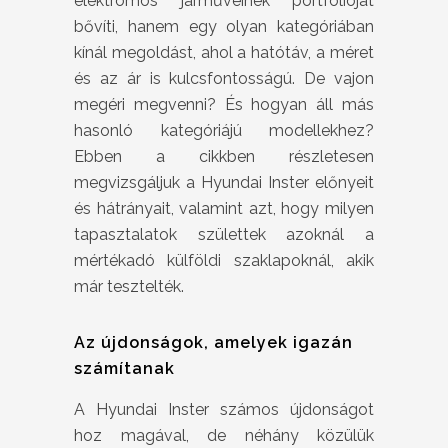
elektromos járműveinek portfólióját
bővíti, hanem egy olyan kategóriában
kínál megoldást, ahol a hatótáv, a méret
és az ár is kulcsfontosságú. De vajon
megéri megvenni? És hogyan áll más
hasonló kategóriájú modellekhez?
Ebben a cikkben részletesen
megvizsgáljuk a Hyundai Inster előnyeit
és hátrányait, valamint azt, hogy milyen
tapasztalatok születtek azoknál a
mértékadó külföldi szaklapoknál, akik
már tesztelték.
Az újdonságok, amelyek igazán
számítanak
A Hyundai Inster számos újdonságot
hoz magával, de néhány közülük