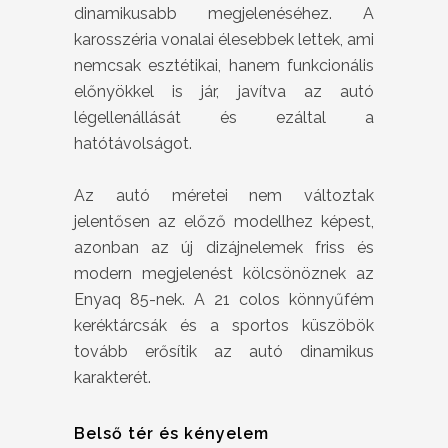
dinamikusabb megjelenéséhez. A
karosszéria vonalai élesebbek lettek, ami
nemcsak esztétikai, hanem funkcionális
előnyökkel is jár, javítva az autó
légellenállását és ezáltal a
hatótávolságot.
Az autó méretei nem változtak
jelentősen az előző modellhez képest,
azonban az új dizájnelemek friss és
modern megjelenést kölcsönöznek az
Enyaq 85-nek. A 21 colos könnyűfém
keréktárcsák és a sportos küszöbök
tovább erősítik az autó dinamikus
karakterét.
Belső tér és kényelem