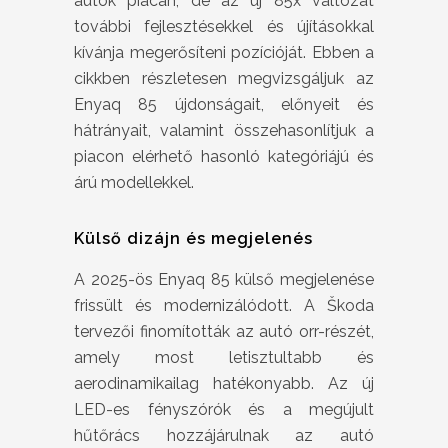
autók piacán, de az új 85x változat
további fejlesztésekkel és újításokkal
kívánja megerősíteni pozícióját. Ebben a
cikkben részletesen megvizsgáljuk az
Enyaq 85 újdonságait, előnyeit és
hátrányait, valamint összehasonlítjuk a
piacon elérhető hasonló kategóriájú és
árú modellekkel.
Külső dizájn és megjelenés
A 2025-ös Enyaq 85 külső megjelenése
frissült és modernizálódott. A Škoda
tervezői finomították az autó orr-részét,
amely most letisztultabb és
aerodinamikailag hatékonyabb. Az új
LED-es fényszórók és a megújult
hűtőrács hozzájárulnak az autó