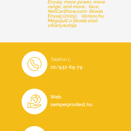
Enyaq: more power, more
range, and more… face
NetCarShow.com: Skoda
Enyaq (2025)
Vezess.hu:
Megújult a Skoda első
villanyautója
Telefon 1:
20/932-69-79
Web:
semperprodest.hu