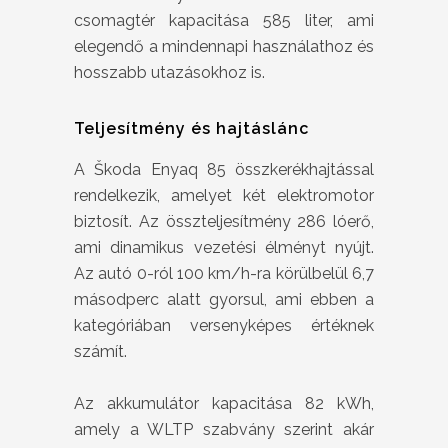
csomagtér kapacitása 585 liter, ami
elegendő a mindennapi használathoz és
hosszabb utazásokhoz is.
Teljesítmény és hajtáslánc
A Škoda Enyaq 85 összkerékhajtással
rendelkezik, amelyet két elektromotor
biztosít. Az összteljesítmény 286 lóerő,
ami dinamikus vezetési élményt nyújt.
Az autó 0-ról 100 km/h-ra körülbelül 6,7
másodperc alatt gyorsul, ami ebben a
kategóriában versenyképes értéknek
számít.
Az akkumulátor kapacitása 82 kWh,
amely a WLTP szabvány szerint akár