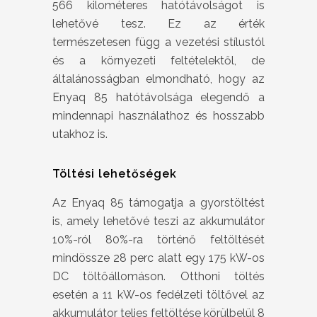
566 kilométeres hatótávolságot is
lehetővé tesz. Ez az érték
természetesen függ a vezetési stílustól
és a környezeti feltételektől, de
általánosságban elmondható, hogy az
Enyaq 85 hatótávolsága elegendő a
mindennapi használathoz és hosszabb
utakhoz is.
Töltési lehetőségek
Az Enyaq 85 támogatja a gyorstöltést
is, amely lehetővé teszi az akkumulátor
10%-ról 80%-ra történő feltöltését
mindössze 28 perc alatt egy 175 kW-os
DC töltőállomáson. Otthoni töltés
esetén a 11 kW-os fedélzeti töltővel az
akkumulátor teljes feltöltése körülbelül 8